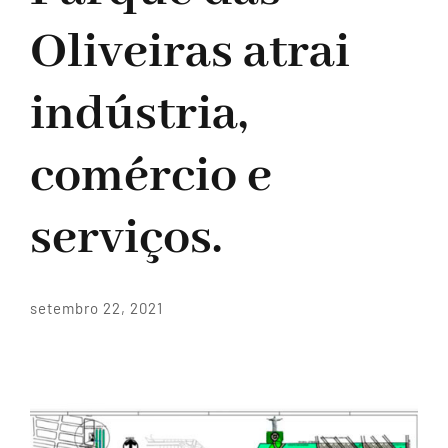
Quem somos
Oliveiras atrai
Parque das Oliveiras
indústria,
Lotes comerciais e industriais
Venda e Locação
comércio e
Lotes residenciais
Portfólio
serviços.
Boulevard
Morada News
setembro 22, 2021
Edifícios Residenciais
Contato